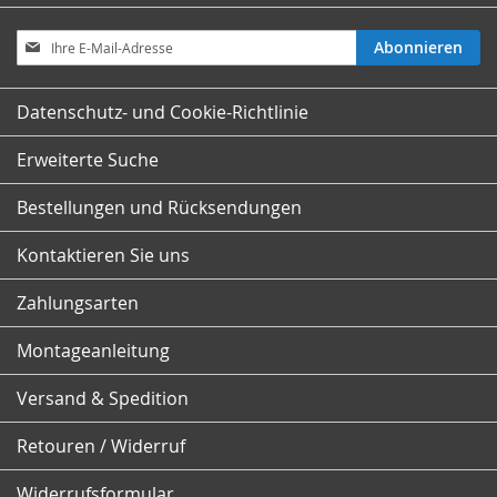
Melden
Abonnieren
Sie
sich
für
Datenschutz- und Cookie-Richtlinie
unseren
Newsletter
Erweiterte Suche
an:
Bestellungen und Rücksendungen
Kontaktieren Sie uns
Zahlungsarten
Montageanleitung
Versand & Spedition
Retouren / Widerruf
Widerrufsformular