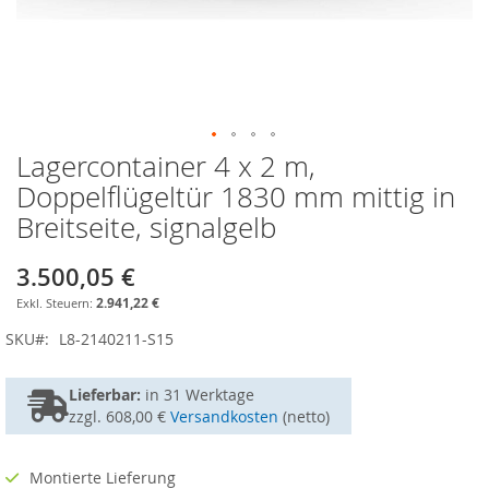
Lagercontainer 4 x 2 m,
Zum
Anfang
Doppelflügeltür 1830 mm mittig in
der
Breitseite, signalgelb
Bildgalerie
springen
3.500,05 €
2.941,22 €
SKU
L8-2140211-S15
Lieferbar:
in
31 Werktage
zzgl. 608,00 €
Versandkosten
(netto)
Montierte Lieferung