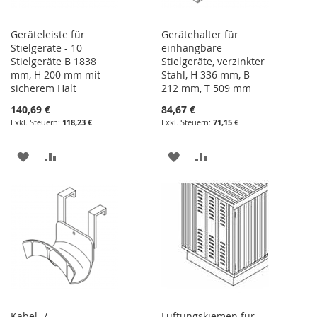
Geräteleiste für
Gerätehalter für
Stielgeräte - 10
einhängbare
Stielgeräte B 1838
Stielgeräte, verzinkter
mm, H 200 mm mit
Stahl, H 336 mm, B
sicherem Halt
212 mm, T 509 mm
140,69 €
84,67 €
118,23 €
71,15 €
ZUR
ZUR
ZUR
ZUR
WUNSCHLISTE
VERGLEICHSLISTE
WUNSCHLISTE
VERGLEICHSLISTE
HINZUFÜGEN
HINZUFÜGEN
HINZUFÜGEN
HINZUFÜGEN
Kabel- /
Lüftungskiemen für