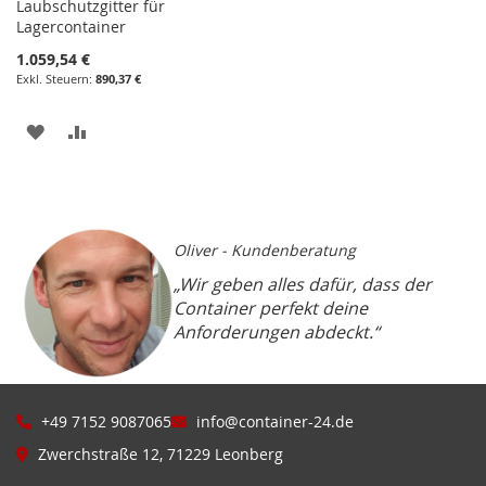
Laubschutzgitter für
Lagercontainer
1.059,54 €
890,37 €
ZUR
ZUR
WUNSCHLISTE
VERGLEICHSLISTE
HINZUFÜGEN
HINZUFÜGEN
Oliver - Kundenberatung
„Wir geben alles dafür, dass der
Container perfekt deine
Anforderungen abdeckt.“
+49 7152 9087065
info@container-24.de
Zwerchstraße 12, 71229 Leonberg