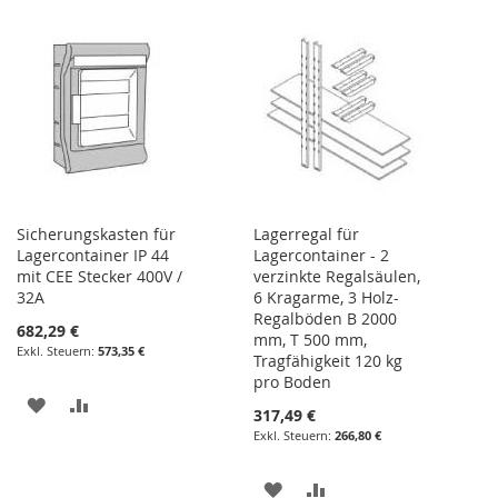
WUNSCHLISTE
VERGLEICHSLISTE
WUNSCHLISTE
VERGLEICHSLISTE
HINZUFÜGEN
HINZUFÜGEN
HINZUFÜGEN
HINZUFÜGEN
Sicherungskasten für
Lagerregal für
Lagercontainer IP 44
Lagercontainer - 2
mit CEE Stecker 400V /
verzinkte Regalsäulen,
32A
6 Kragarme, 3 Holz-
Regalböden B 2000
682,29 €
mm, T 500 mm,
573,35 €
Tragfähigkeit 120 kg
pro Boden
ZUR
ZUR
317,49 €
266,80 €
WUNSCHLISTE
VERGLEICHSLISTE
HINZUFÜGEN
HINZUFÜGEN
ZUR
ZUR