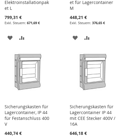
Elektroinstallationpak
et für Lagercontainer
et L
M
799,31 €
448,21 €
671,69 €
376,65 €
ZUR
ZUR
ZUR
ZUR
WUNSCHLISTE
VERGLEICHSLISTE
WUNSCHLISTE
VERGLEICHSLISTE
HINZUFÜGEN
HINZUFÜGEN
HINZUFÜGEN
HINZUFÜGEN
Sicherungskasten für
Sicherungskasten für
Lagercontainer, IP 44
Lagercontainer IP 44
für Festanschluss 400
mit CEE Stecker 400V /
V
16A
440,74 €
646,18 €