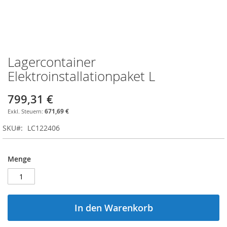
Lagercontainer
Zum
Anfang
Elektroinstallationpaket L
der
Bildgalerie
799,31 €
springen
671,69 €
SKU
LC122406
Menge
In den Warenkorb