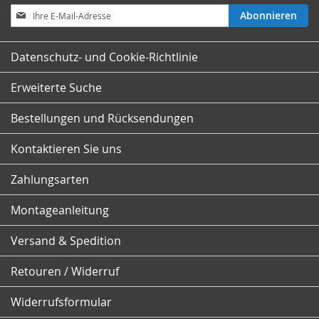
Melden
Abonnieren
Sie
sich
für
Datenschutz- und Cookie-Richtlinie
unseren
Newsletter
Erweiterte Suche
an:
Bestellungen und Rücksendungen
Kontaktieren Sie uns
Zahlungsarten
Montageanleitung
Versand & Spedition
Retouren / Widerruf
Widerrufsformular