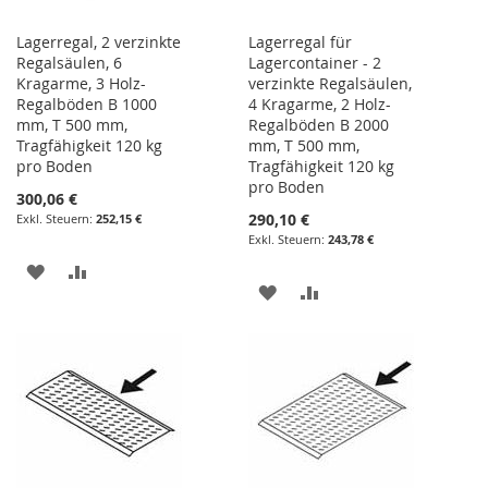
Lagerregal, 2 verzinkte
Lagerregal für
Regalsäulen, 6
Lagercontainer - 2
Kragarme, 3 Holz-
verzinkte Regalsäulen,
Regalböden B 1000
4 Kragarme, 2 Holz-
mm, T 500 mm,
Regalböden B 2000
Tragfähigkeit 120 kg
mm, T 500 mm,
pro Boden
Tragfähigkeit 120 kg
pro Boden
300,06 €
290,10 €
252,15 €
243,78 €
ZUR
ZUR
ZUR
ZUR
WUNSCHLISTE
VERGLEICHSLISTE
WUNSCHLISTE
VERGLEICHSLISTE
HINZUFÜGEN
HINZUFÜGEN
HINZUFÜGEN
HINZUFÜGEN