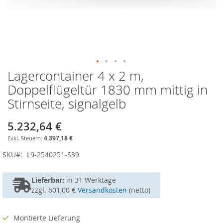
Lagercontainer 4 x 2 m,
Zum
Anfang
Doppelflügeltür 1830 mm mittig in
der
Stirnseite, signalgelb
Bildgalerie
springen
5.232,64 €
4.397,18 €
SKU
L9-2540251-S39
Lieferbar:
in
31 Werktage
zzgl. 601,00 €
Versandkosten
(netto)
Montierte Lieferung