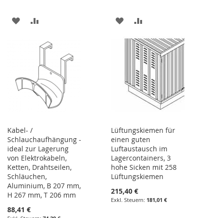
ZUR
ZUR
ZUR
ZUR
WUNSCHLISTE
VERGLEICHSLISTE
WUNSCHLISTE
VERGLEICHSLISTE
HINZUFÜGEN
HINZUFÜGEN
HINZUFÜGEN
HINZUFÜGEN
Kabel- /
Lüftungskiemen für
Schlauchaufhängung -
einen guten
ideal zur Lagerung
Luftaustausch im
von Elektrokabeln,
Lagercontainers, 3
Ketten, Drahtseilen,
hohe Sicken mit 258
Schläuchen,
Lüftungskiemen
Aluminium, B 207 mm,
215,40 €
H 267 mm, T 206 mm
181,01 €
88,41 €