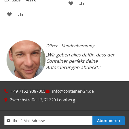
74,29 €
ZUR
ZUR
WUNSCHLISTE
VERGLEICHSLISTE
ZUR
ZUR
HINZUFÜGEN
HINZUFÜGEN
WUNSCHLISTE
VERGLEICHSLISTE
HINZUFÜGEN
HINZUFÜGEN
Oliver - Kundenberatung
„Wir geben alles dafür, dass der
Container perfekt deine
Anforderungen abdeckt.“
+49 7152 9087065
info@container-24.de
Zwerchstraße 12, 71229 Leonberg
Melden
Abonnieren
Sie