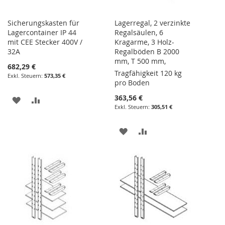
Sicherungskasten für
Lagerregal, 2 verzinkte
Lagercontainer IP 44
Regalsäulen, 6
mit CEE Stecker 400V /
Kragarme, 3 Holz-
32A
Regalböden B 2000
mm, T 500 mm,
682,29 €
Tragfähigkeit 120 kg
573,35 €
pro Boden
363,56 €
ZUR
ZUR
305,51 €
WUNSCHLISTE
VERGLEICHSLISTE
ZUR
ZUR
HINZUFÜGEN
HINZUFÜGEN
WUNSCHLISTE
VERGLEICHSLISTE
HINZUFÜGEN
HINZUFÜGEN