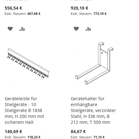
556,54 €
920,10 €
467,68 €
773,19 €
ZUR
ZUR
ZUR
ZUR
WUNSCHLISTE
VERGLEICHSLISTE
WUNSCHLISTE
VERGLEICHSLISTE
HINZUFÜGEN
HINZUFÜGEN
HINZUFÜGEN
HINZUFÜGEN
Geräteleiste für
Gerätehalter für
Stielgeräte - 10
einhängbare
Stielgeräte B 1838
Stielgeräte, verzinkter
mm, H 200 mm mit
Stahl, H 336 mm, B
sicherem Halt
212 mm, T 509 mm
140,69 €
84,67 €
118,23 €
71,15 €