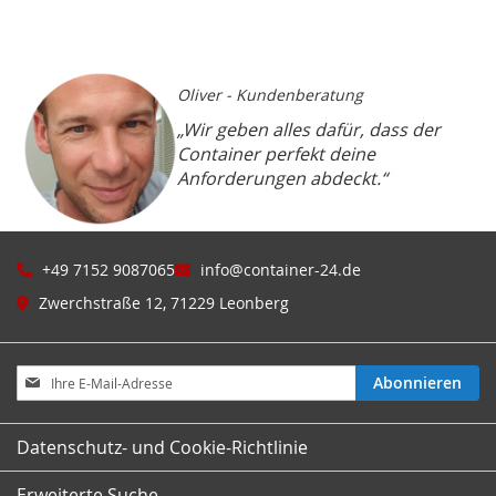
WUNSCHLISTE
VERGLEICHSLISTE
HINZUFÜGEN
HINZUFÜGEN
Oliver - Kundenberatung
„Wir geben alles dafür, dass der
Container perfekt deine
Anforderungen abdeckt.“
+49 7152 9087065
info@container-24.de
Zwerchstraße 12, 71229 Leonberg
Melden
Abonnieren
Sie
sich
für
Datenschutz- und Cookie-Richtlinie
unseren
Newsletter
Erweiterte Suche