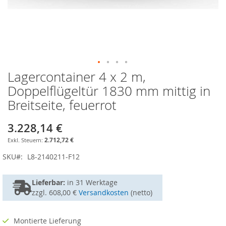
Lagercontainer 4 x 2 m,
Zum
Anfang
Doppelflügeltür 1830 mm mittig in
der
Breitseite, feuerrot
Bildgalerie
springen
3.228,14 €
2.712,72 €
SKU
L8-2140211-F12
Lieferbar:
in
31 Werktage
zzgl. 608,00 €
Versandkosten
(netto)
Montierte Lieferung