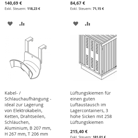
140,69 €
84,67 €
118,23 €
71,15 €
ZUR
ZUR
ZUR
ZUR
WUNSCHLISTE
VERGLEICHSLISTE
WUNSCHLISTE
VERGLEICHSLISTE
HINZUFÜGEN
HINZUFÜGEN
HINZUFÜGEN
HINZUFÜGEN
Kabel- /
Lüftungskiemen für
Schlauchaufhängung -
einen guten
ideal zur Lagerung
Luftaustausch im
von Elektrokabeln,
Lagercontainers, 3
Ketten, Drahtseilen,
hohe Sicken mit 258
Schläuchen,
Lüftungskiemen
Aluminium, B 207 mm,
215,40 €
H 267 mm, T 206 mm
181,01 €