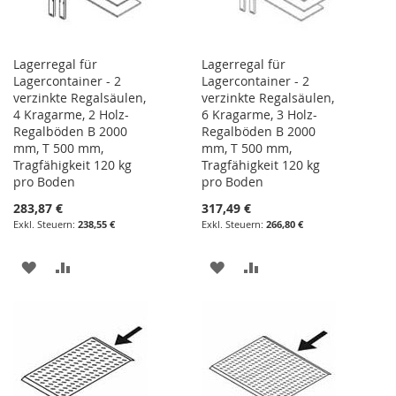
Lagerregal für
Lagerregal für
Lagercontainer - 2
Lagercontainer - 2
verzinkte Regalsäulen,
verzinkte Regalsäulen,
4 Kragarme, 2 Holz-
6 Kragarme, 3 Holz-
Regalböden B 2000
Regalböden B 2000
mm, T 500 mm,
mm, T 500 mm,
Tragfähigkeit 120 kg
Tragfähigkeit 120 kg
pro Boden
pro Boden
283,87 €
317,49 €
238,55 €
266,80 €
ZUR
ZUR
ZUR
ZUR
WUNSCHLISTE
VERGLEICHSLISTE
WUNSCHLISTE
VERGLEICHSLISTE
HINZUFÜGEN
HINZUFÜGEN
HINZUFÜGEN
HINZUFÜGEN