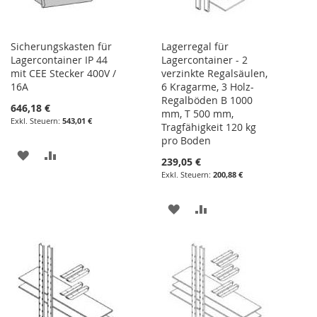
Sicherungskasten für
Lagerregal für
Lagercontainer IP 44
Lagercontainer - 2
mit CEE Stecker 400V /
verzinkte Regalsäulen,
16A
6 Kragarme, 3 Holz-
Regalböden B 1000
646,18 €
mm, T 500 mm,
543,01 €
Tragfähigkeit 120 kg
pro Boden
ZUR
ZUR
239,05 €
200,88 €
WUNSCHLISTE
VERGLEICHSLISTE
HINZUFÜGEN
HINZUFÜGEN
ZUR
ZUR
WUNSCHLISTE
VERGLEICHSLISTE
HINZUFÜGEN
HINZUFÜGEN