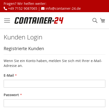
Zum
Fragen? Wir helfen weiter:
Inhalt
+49 7152 9087065 |
info@container-24.de
springen
Sear
Me
Kunden Login
Registrierte Kunden
Wenn Sie ein Konto haben, melden Sie sich mit Ihrer e-Mail-
Adresse an.
E-Mail
Passwort