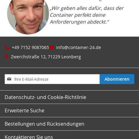
„Wir geben alles dafür, dass der
Container perfekt deine
Anforderungen abdeckt.“
+49 7152 9087065
info@container-24.de
Zwerchstraße 12, 71229 Leonberg
Melden
Abonnieren
Sie
sich
für
Datenschutz- und Cookie-Richtlinie
unseren
Newsletter
Erweiterte Suche
an:
Bestellungen und Rücksendungen
Kontaktieren Sie uns