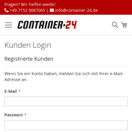
Zum
Fragen? Wir helfen weiter:
Inhalt
+49 7152 9087065 |
info@container-24.de
springen
Sear
Me
Kunden Login
Registrierte Kunden
Wenn Sie ein Konto haben, melden Sie sich mit Ihrer e-Mail-
Adresse an.
E-Mail
Passwort