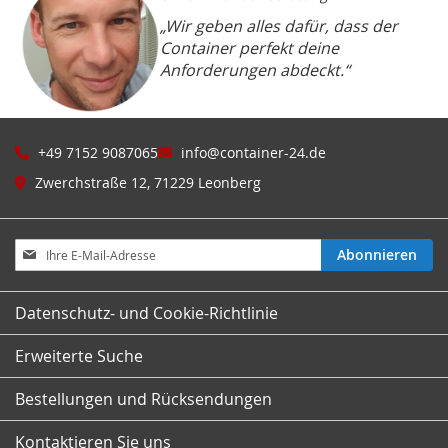
„Wir geben alles dafür, dass der
Container perfekt deine
Anforderungen abdeckt.“
+49 7152 9087065
info@container-24.de
Zwerchstraße 12, 71229 Leonberg
Melden
Abonnieren
Sie
sich
für
Datenschutz- und Cookie-Richtlinie
unseren
Newsletter
Erweiterte Suche
an:
Bestellungen und Rücksendungen
Kontaktieren Sie uns