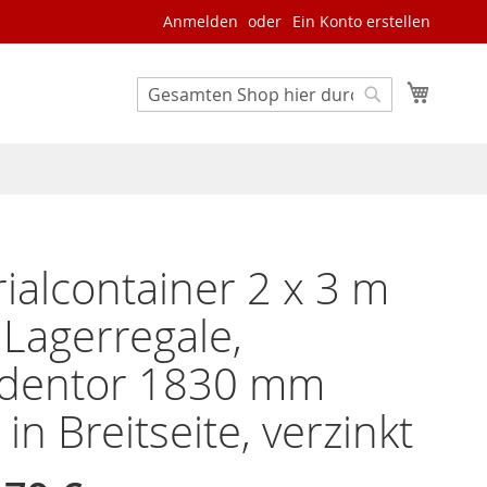
Anmelden
Ein Konto erstellen
Mein W
Search
Search
ialcontainer 2 x 3 m
Lagerregale,
adentor 1830 mm
 in Breitseite, verzinkt