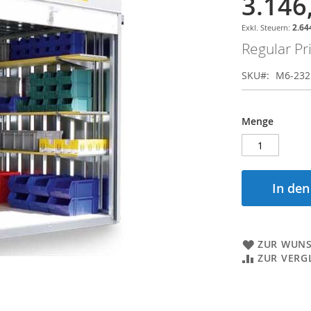
3.146
Special
Price
2.64
Regular Pr
SKU
M6-232
Menge
In de
ZUR WUNS
ZUR VERG