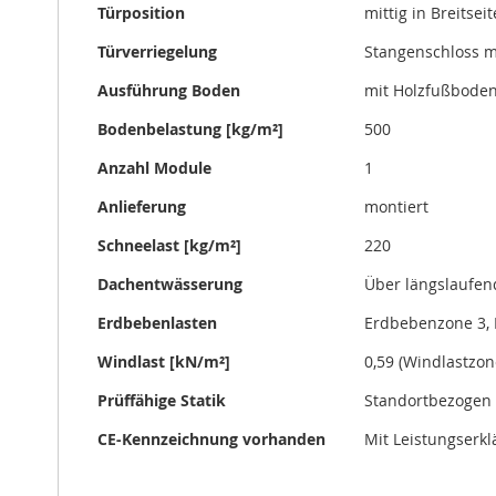
Türposition
mittig in Breitseit
Türverriegelung
Stangenschloss mi
Ausführung Boden
mit Holzfußbode
Bodenbelastung [kg/m²]
500
Anzahl Module
1
Anlieferung
montiert
Schneelast [kg/m²]
220
Dachentwässerung
Über längslaufe
Erdbebenlasten
Erdbebenzone 3, 
Windlast [kN/m²]
0,59 (Windlastzon
Prüffähige Statik
Standortbezogen 
CE-Kennzeichnung vorhanden
Mit Leistungserk