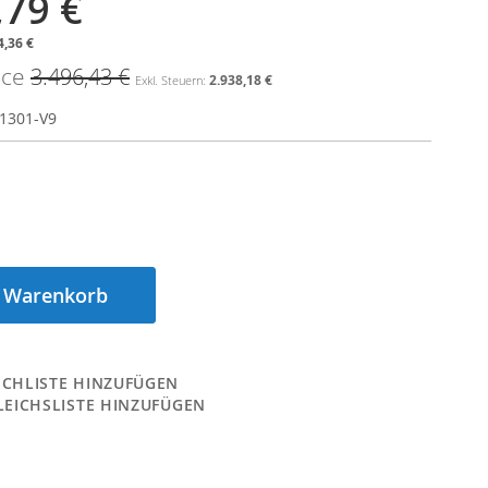
,79 €
4,36 €
ice
3.496,43 €
2.938,18 €
1301-V9
n Warenkorb
CHLISTE HINZUFÜGEN
LEICHSLISTE HINZUFÜGEN