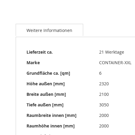
Zum
Anfang
Weitere Informationen
der
Bildgalerie
springen
Weitere
Lieferzeit ca.
21 Werktage
Informationen
Marke
CONTAINER-XXL
Grundfläche ca. [qm]
6
Höhe außen [mm]
2320
Breite außen [mm]
2100
Tiefe außen [mm]
3050
Raumbreite innen [mm]
2000
Raumhöhe innen [mm]
2000