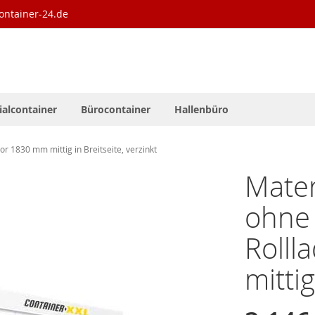
ontainer-24.de
ialcontainer
Bürocontainer
Hallenbüro
or 1830 mm mittig in Breitseite, verzinkt
Mater
ohne 
Rolll
mittig