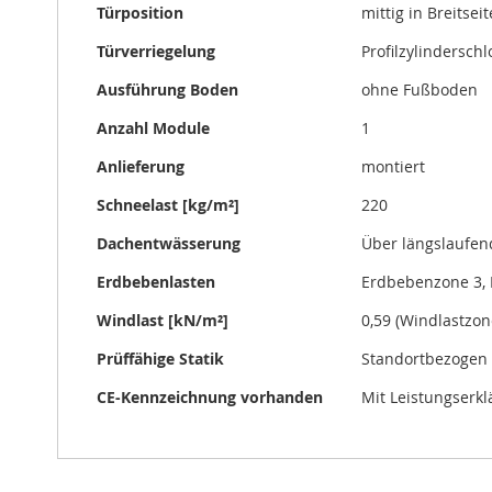
Türposition
mittig in Breitseit
Türverriegelung
Profilzylinderschl
Ausführung Boden
ohne Fußboden
Anzahl Module
1
Anlieferung
montiert
Schneelast [kg/m²]
220
Dachentwässerung
Über längslaufe
Erdbebenlasten
Erdbebenzone 3, 
Windlast [kN/m²]
0,59 (Windlastzon
Prüffähige Statik
Standortbezogen 
CE-Kennzeichnung vorhanden
Mit Leistungserk