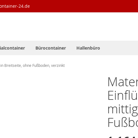
ontainer-24.de
ialcontainer
Bürocontainer
Hallenbüro
in Breitseite, ohne Fußboden, verzinkt
Mater
Einfl
mitti
Fußbo