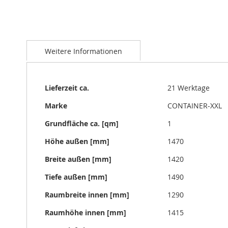
Zum
Anfang
Weitere Informationen
der
Bildgalerie
springen
Weitere
Lieferzeit ca.
21 Werktage
Informationen
Marke
CONTAINER-XXL
Grundfläche ca. [qm]
1
Höhe außen [mm]
1470
Breite außen [mm]
1420
Tiefe außen [mm]
1490
Raumbreite innen [mm]
1290
Raumhöhe innen [mm]
1415