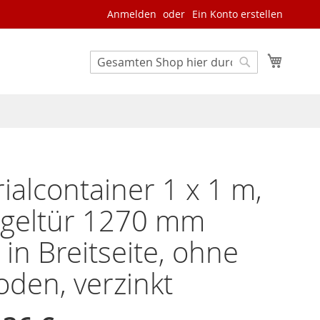
Anmelden
Ein Konto erstellen
Mein W
Search
Search
ialcontainer 1 x 1 m,
ügeltür 1270 mm
g in Breitseite, ohne
den, verzinkt