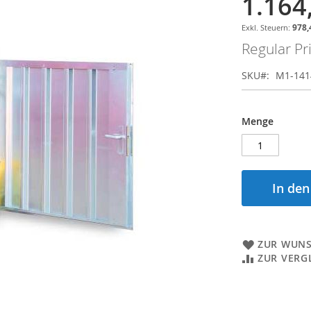
1.164
Special
Price
978,
Regular Pr
SKU
M1-141
Menge
In de
ZUR WUNS
ZUR VERG