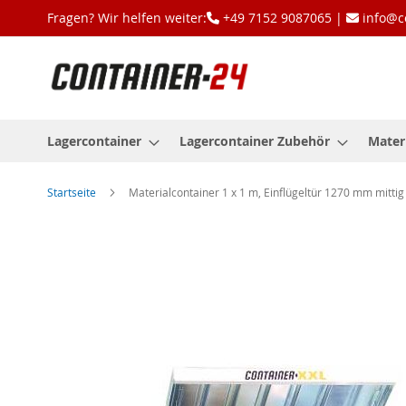
Zum
Fragen? Wir helfen weiter:
+49 7152 9087065 |
info@c
Inhalt
springen
Lagercontainer
Lagercontainer Zubehör
Mater
Startseite
Materialcontainer 1 x 1 m, Einflügeltür 1270 mm mittig 
Zum
Ende
der
Bildgalerie
springen