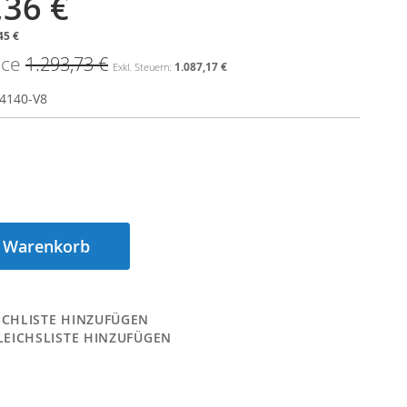
,36 €
45 €
ice
1.293,73 €
1.087,17 €
4140-V8
n Warenkorb
CHLISTE HINZUFÜGEN
LEICHSLISTE HINZUFÜGEN