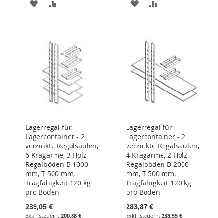
ZUR
ZUR
ZUR
ZUR
WUNSCHLISTE
VERGLEICHSLISTE
WUNSCHLISTE
VERGLEICHSLIST
HINZUFÜGEN
HINZUFÜGEN
HINZUFÜGEN
HINZUFÜGEN
Lagerregal für
Lagerregal für
Lagercontainer - 2
Lagercontainer - 2
verzinkte Regalsäulen,
verzinkte Regalsäulen,
6 Kragarme, 3 Holz-
4 Kragarme, 2 Holz-
Regalböden B 1000
Regalböden B 2000
mm, T 500 mm,
mm, T 500 mm,
Tragfähigkeit 120 kg
Tragfähigkeit 120 kg
pro Boden
pro Boden
239,05 €
283,87 €
200,88 €
238,55 €