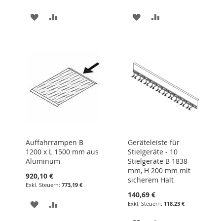
ZUR
ZUR
ZUR
ZUR
WUNSCHLISTE
VERGLEICHSLISTE
WUNSCHLISTE
VERGLEICHSLIST
HINZUFÜGEN
HINZUFÜGEN
HINZUFÜGEN
HINZUFÜGEN
Auffahrrampen B
Geräteleiste für
1200 x L 1500 mm aus
Stielgeräte - 10
Aluminum
Stielgeräte B 1838
mm, H 200 mm mit
920,10 €
sicherem Halt
773,19 €
140,69 €
ZUR
ZUR
118,23 €
WUNSCHLISTE
VERGLEICHSLISTE