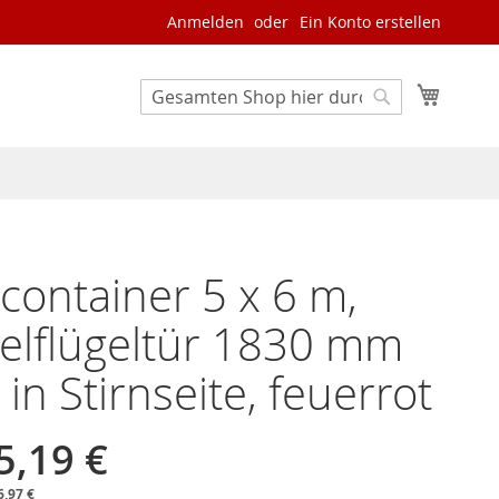
Anmelden
Ein Konto erstellen
Mein W
Search
Search
container 5 x 6 m,
elflügeltür 1830 mm
 in Stirnseite, feuerrot
5,19 €
6,97 €