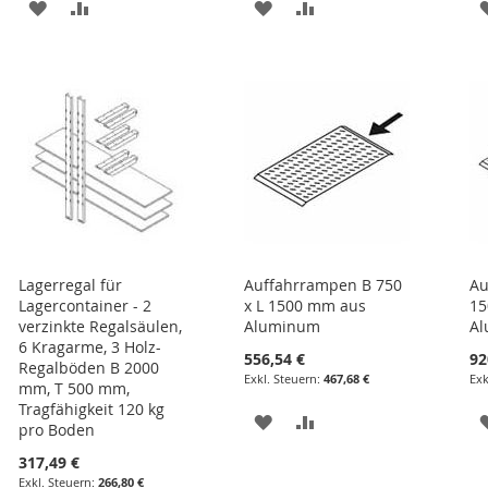
ZUR
ZUR
ZUR
ZUR
E
WUNSCHLISTE
VERGLEICHSLISTE
WUNSCHLISTE
VERGLEICHSLISTE
HINZUFÜGEN
HINZUFÜGEN
HINZUFÜGEN
HINZUFÜGEN
Lagerregal für
Auffahrrampen B 750
Au
Lagercontainer - 2
x L 1500 mm aus
15
verzinkte Regalsäulen,
Aluminum
A
6 Kragarme, 3 Holz-
556,54 €
92
Regalböden B 2000
467,68 €
mm, T 500 mm,
Tragfähigkeit 120 kg
ZUR
ZUR
pro Boden
WUNSCHLISTE
VERGLEICHSLISTE
317,49 €
266,80 €