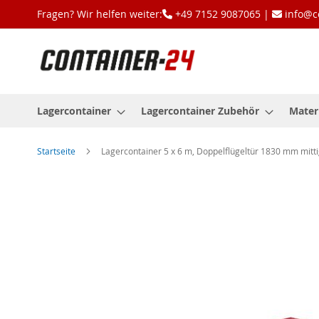
Zum
Fragen? Wir helfen weiter:
+49 7152 9087065 |
info@c
Inhalt
springen
Lagercontainer
Lagercontainer Zubehör
Mater
Startseite
Lagercontainer 5 x 6 m, Doppelflügeltür 1830 mm mittig 
Zum
Ende
der
Bildgalerie
springen