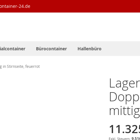
ontainer-24.de
ialcontainer
Bürocontainer
Hallenbüro
in Stirnseite, feuerrot
Lager
Dopp
mittig
11.32
9.51