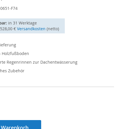
50651-F74
bar:
in
31 Werktage
2528,00 €
Versandkosten
(netto)
ieferung
en Holzfußboden
ierte Regenrinnen zur Dachentwässerung
hes Zubehör
n Warenkorb