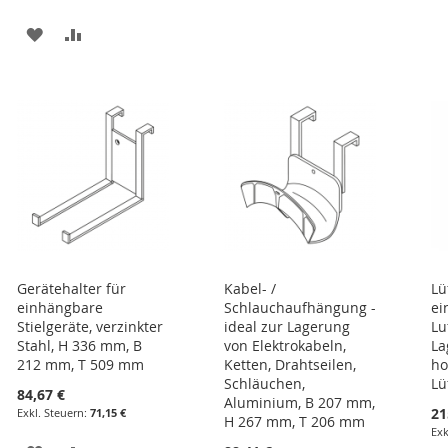
HINZUFÜGEN
HINZUFÜGEN
ZUR
ZUR
E
WUNSCHLISTE
VERGLEICHSLISTE
HINZUFÜGEN
HINZUFÜGEN
Gerätehalter für
Kabel- /
Lü
einhängbare
Schlauchaufhängung -
ei
Stielgeräte, verzinkter
ideal zur Lagerung
Lu
Stahl, H 336 mm, B
von Elektrokabeln,
La
212 mm, T 509 mm
Ketten, Drahtseilen,
ho
Schläuchen,
Lü
84,67 €
Aluminium, B 207 mm,
21
71,15 €
H 267 mm, T 206 mm