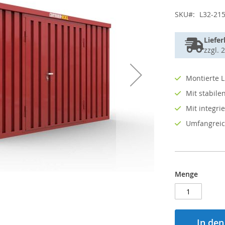
SKU
L32-21
Liefer
zzgl. 
Montierte L
Mit stabil
Mit integr
Umfangreic
Menge
In de