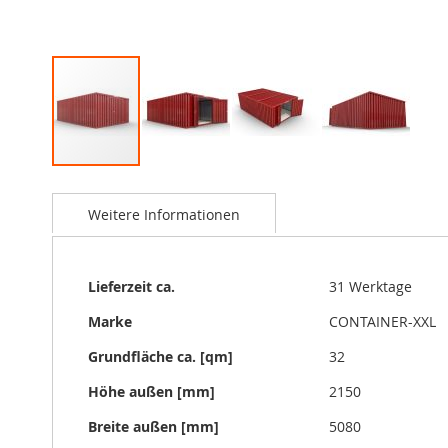
Zum
Anfang
Weitere Informationen
der
Bildgalerie
springen
Weitere
Lieferzeit ca.
31 Werktage
Informationen
Marke
CONTAINER-XXL
Grundfläche ca. [qm]
32
Höhe außen [mm]
2150
Breite außen [mm]
5080