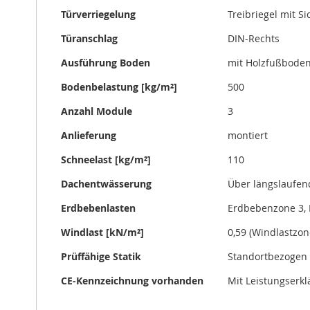
Türverriegelung
Treibriegel mit S
Türanschlag
DIN-Rechts
Ausführung Boden
mit Holzfußbode
Bodenbelastung [kg/m²]
500
Anzahl Module
3
Anlieferung
montiert
Schneelast [kg/m²]
110
Dachentwässerung
Über längslaufen
Erdbebenlasten
Erdbebenzone 3, 
Windlast [kN/m²]
0,59 (Windlastzon
Prüffähige Statik
Standortbezogen 
CE-Kennzeichnung vorhanden
Mit Leistungserk