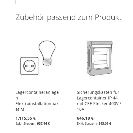
Zubehör passend zum Produkt
Lagercontaineranlage
Sicherungskasten für
n
Lagercontainer IP 44
Elektroinstallationpak
mit CEE Stecker 400V /
et M
16A
1.115,55 €
646,18 €
937,44 €
543,01 €