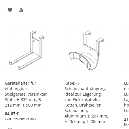
HINZUFÜGEN
HINZUFÜGEN
ZUR
ZUR
E
WUNSCHLISTE
VERGLEICHSLISTE
HINZUFÜGEN
HINZUFÜGEN
Gerätehalter für
Kabel- /
Lü
einhängbare
Schlauchaufhängung -
ei
Stielgeräte, verzinkter
ideal zur Lagerung
Lu
Stahl, H 336 mm, B
von Elektrokabeln,
La
212 mm, T 509 mm
Ketten, Drahtseilen,
ho
Schläuchen,
Lü
84,67 €
Aluminium, B 207 mm,
21
71,15 €
H 267 mm, T 206 mm