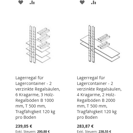
ZUR
ZUR
ZUR
ZUR
WUNSCHLISTE
VERGLEICHSLISTE
WUNSCHLISTE
VERGLEICHSLIST
HINZUFÜGEN
HINZUFÜGEN
HINZUFÜGEN
HINZUFÜGEN
Lagerregal für
Lagerregal für
Lagercontainer - 2
Lagercontainer - 2
verzinkte Regalsäulen,
verzinkte Regalsäulen,
6 Kragarme, 3 Holz-
4 Kragarme, 2 Holz-
Regalböden B 1000
Regalböden B 2000
mm, T 500 mm,
mm, T 500 mm,
Tragfähigkeit 120 kg
Tragfähigkeit 120 kg
pro Boden
pro Boden
239,05 €
283,87 €
200,88 €
238,55 €