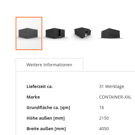
Zum
Anfang
Weitere Informationen
der
Bildgalerie
springen
Weitere
Lieferzeit ca.
31 Werktage
Informationen
Marke
CONTAINER-XXL
Grundfläche ca. [qm]
16
Höhe außen [mm]
2150
Breite außen [mm]
4050