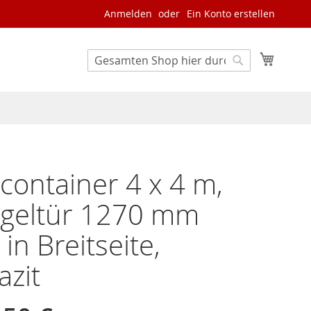
Anmelden
Ein Konto erstellen
Mein W
Search
Search
container 4 x 4 m,
ügeltür 1270 mm
 in Breitseite,
azit