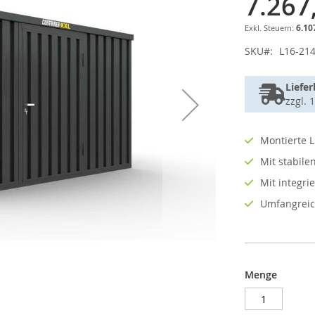
7.267
6.10
SKU
L16-21
Liefer
zzgl. 
Montierte L
Mit stabil
Mit integr
Umfangreic
Menge