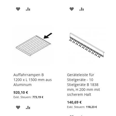
ZUR
ZUR
ZUR
ZUR
WUNSCHLISTE
VERGLEICHSLISTE
WUNSCHLISTE
VERGLEICHSLIST
HINZUFÜGEN
HINZUFÜGEN
HINZUFÜGEN
HINZUFÜGEN
Auffahrrampen B
Geräteleiste für
1200 x L 1500 mm aus
Stielgeräte - 10
Aluminum
Stielgeräte B 1838
mm, H 200 mm mit
920,10 €
sicherem Halt
773,19 €
140,69 €
ZUR
ZUR
118,23 €
WUNSCHLISTE
VERGLEICHSLISTE