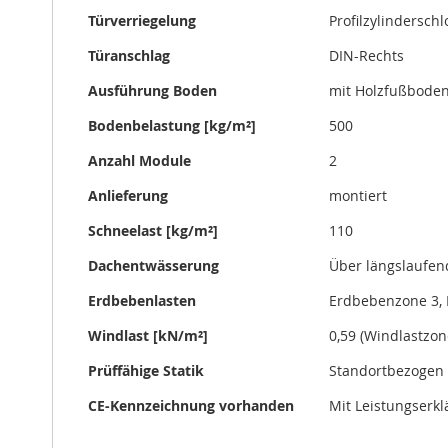
Türverriegelung
Profilzylinderschl
Türanschlag
DIN-Rechts
Ausführung Boden
mit Holzfußbode
Bodenbelastung [kg/m²]
500
Anzahl Module
2
Anlieferung
montiert
Schneelast [kg/m²]
110
Dachentwässerung
Über längslaufen
Erdbebenlasten
Erdbebenzone 3, 
Windlast [kN/m²]
0,59 (Windlastzon
Prüffähige Statik
Standortbezogen 
CE-Kennzeichnung vorhanden
Mit Leistungserk