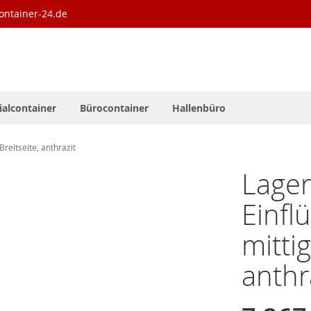
ontainer-24.de
ialcontainer
Bürocontainer
Hallenbüro
reitseite, anthrazit
Lager
Einfl
mittig
anthr