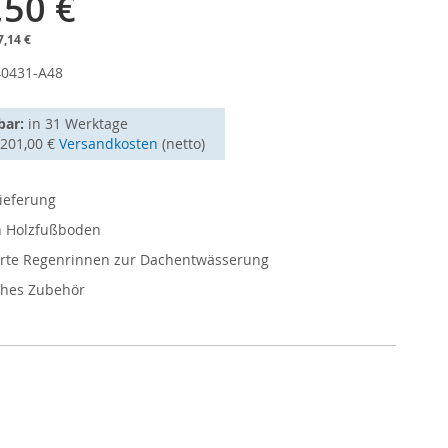
,50 €
7,14 €
40431-A48
bar:
in
31 Werktage
1201,00 €
Versandkosten
(netto)
ieferung
en Holzfußboden
ierte Regenrinnen zur Dachentwässerung
hes Zubehör