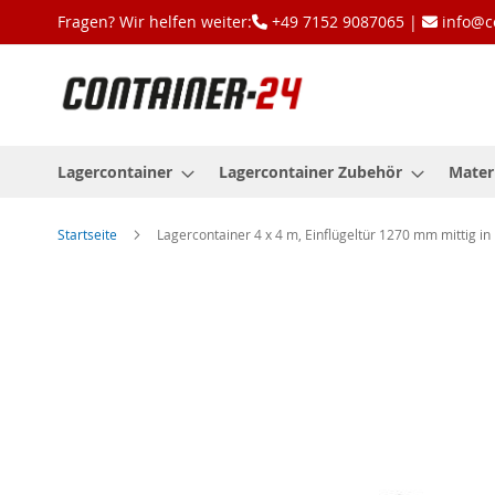
Zum
Fragen? Wir helfen weiter:
+49 7152 9087065 |
info@c
Inhalt
springen
Lagercontainer
Lagercontainer Zubehör
Mater
Startseite
Lagercontainer 4 x 4 m, Einflügeltür 1270 mm mittig in B
Zum
Ende
der
Bildgalerie
springen