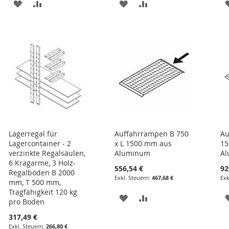
ZUR
ZUR
ZUR
ZUR
E
WUNSCHLISTE
VERGLEICHSLISTE
WUNSCHLISTE
VERGLEICHSLISTE
HINZUFÜGEN
HINZUFÜGEN
HINZUFÜGEN
HINZUFÜGEN
Lagerregal für
Auffahrrampen B 750
Au
Lagercontainer - 2
x L 1500 mm aus
15
verzinkte Regalsäulen,
Aluminum
A
6 Kragarme, 3 Holz-
556,54 €
92
Regalböden B 2000
467,68 €
mm, T 500 mm,
Tragfähigkeit 120 kg
ZUR
ZUR
pro Boden
WUNSCHLISTE
VERGLEICHSLISTE
317,49 €
266,80 €