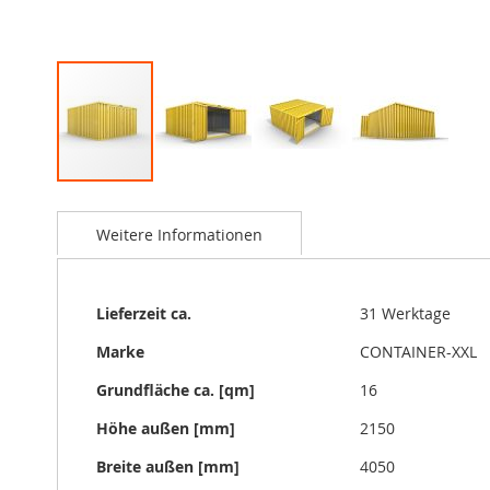
Zum
Anfang
Weitere Informationen
der
Bildgalerie
springen
Weitere
Lieferzeit ca.
31 Werktage
Informationen
Marke
CONTAINER-XXL
Grundfläche ca. [qm]
16
Höhe außen [mm]
2150
Breite außen [mm]
4050