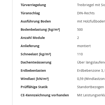
Türverriegelung
Treibriegel mit S
Türanschlag
DIN-Rechts
Ausführung Boden
mit Holzfußbode
Bodenbelastung [kg/m²]
500
Anzahl Module
2
Anlieferung
montiert
Schneelast [kg/m²]
110
Dachentwässerung
Über längslaufen
Erdbebenlasten
Erdbebenzone 3, 
Windlast [kN/m²]
0,59 (Windlastzon
Prüffähige Statik
Standortbezogen 
CE-Kennzeichnung vorhanden
Mit Leistungserk