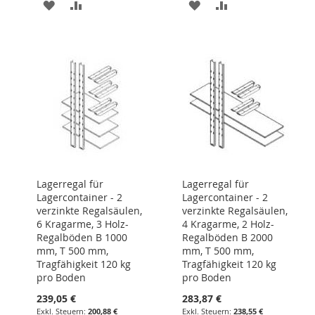
ZUR
ZUR
ZUR
ZUR
WUNSCHLISTE
VERGLEICHSLISTE
WUNSCHLISTE
VERGLEICHSLIST
HINZUFÜGEN
HINZUFÜGEN
HINZUFÜGEN
HINZUFÜGEN
Lagerregal für
Lagerregal für
Lagercontainer - 2
Lagercontainer - 2
verzinkte Regalsäulen,
verzinkte Regalsäulen,
6 Kragarme, 3 Holz-
4 Kragarme, 2 Holz-
Regalböden B 1000
Regalböden B 2000
mm, T 500 mm,
mm, T 500 mm,
Tragfähigkeit 120 kg
Tragfähigkeit 120 kg
pro Boden
pro Boden
239,05 €
283,87 €
200,88 €
238,55 €