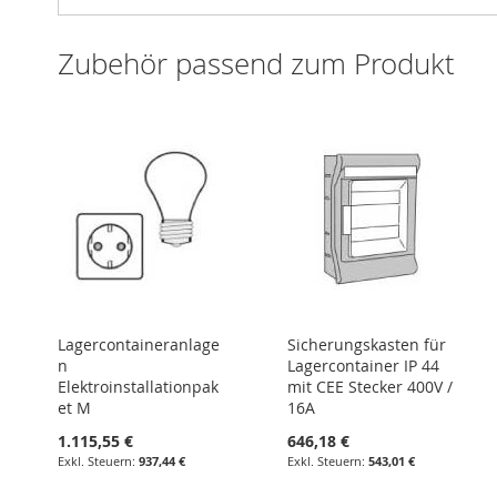
Zubehör passend zum Produkt
Lagercontaineranlage
Sicherungskasten für
n
Lagercontainer IP 44
Elektroinstallationpak
mit CEE Stecker 400V /
et M
16A
1.115,55 €
646,18 €
937,44 €
543,01 €