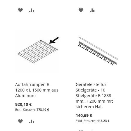
ZUR
ZUR
ZUR
ZUR
WUNSCHLISTE
VERGLEICHSLISTE
WUNSCHLISTE
VERGLEICHSLIST
HINZUFÜGEN
HINZUFÜGEN
HINZUFÜGEN
HINZUFÜGEN
Auffahrrampen B
Geräteleiste für
1200 x L 1500 mm aus
Stielgeräte - 10
Aluminum
Stielgeräte B 1838
mm, H 200 mm mit
920,10 €
sicherem Halt
773,19 €
140,69 €
ZUR
ZUR
118,23 €
WUNSCHLISTE
VERGLEICHSLISTE