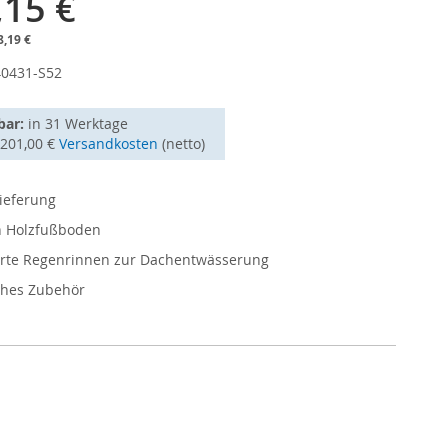
,15 €
8,19 €
40431-S52
bar:
in
31 Werktage
1201,00 €
Versandkosten
(netto)
ieferung
en Holzfußboden
ierte Regenrinnen zur Dachentwässerung
hes Zubehör