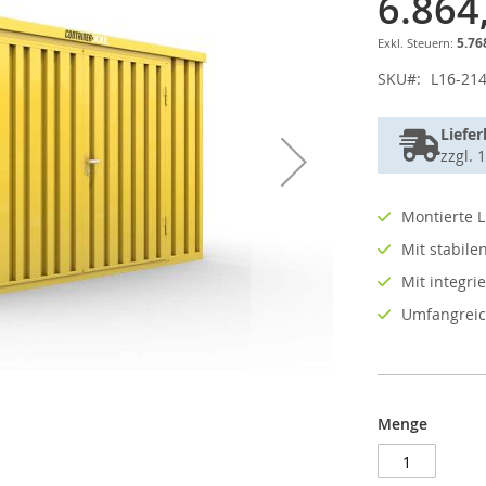
6.864
5.76
SKU
L16-21
Liefer
zzgl. 
Montierte L
Mit stabil
Mit integr
Umfangreic
Menge