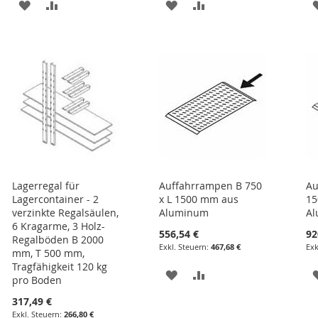
ZUR
ZUR
ZUR
ZUR
E
WUNSCHLISTE
VERGLEICHSLISTE
WUNSCHLISTE
VERGLEICHSLISTE
HINZUFÜGEN
HINZUFÜGEN
HINZUFÜGEN
HINZUFÜGEN
Lagerregal für
Auffahrrampen B 750
Au
Lagercontainer - 2
x L 1500 mm aus
15
verzinkte Regalsäulen,
Aluminum
A
6 Kragarme, 3 Holz-
556,54 €
92
Regalböden B 2000
467,68 €
mm, T 500 mm,
Tragfähigkeit 120 kg
ZUR
ZUR
pro Boden
WUNSCHLISTE
VERGLEICHSLISTE
317,49 €
266,80 €