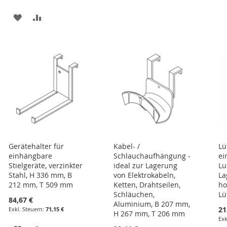
HINZUFÜGEN
HINZUFÜGEN
ZUR
ZUR
E
WUNSCHLISTE
VERGLEICHSLISTE
HINZUFÜGEN
HINZUFÜGEN
Gerätehalter für
Kabel- /
Lü
einhängbare
Schlauchaufhängung -
ei
Stielgeräte, verzinkter
ideal zur Lagerung
Lu
Stahl, H 336 mm, B
von Elektrokabeln,
La
212 mm, T 509 mm
Ketten, Drahtseilen,
ho
Schläuchen,
Lü
84,67 €
Aluminium, B 207 mm,
21
71,15 €
H 267 mm, T 206 mm