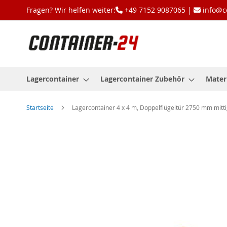
Zum
Fragen? Wir helfen weiter:
+49 7152 9087065 |
info@c
Inhalt
springen
Lagercontainer
Lagercontainer Zubehör
Mater
Startseite
Lagercontainer 4 x 4 m, Doppelflügeltür 2750 mm mittig 
Zum
Ende
der
Bildgalerie
springen