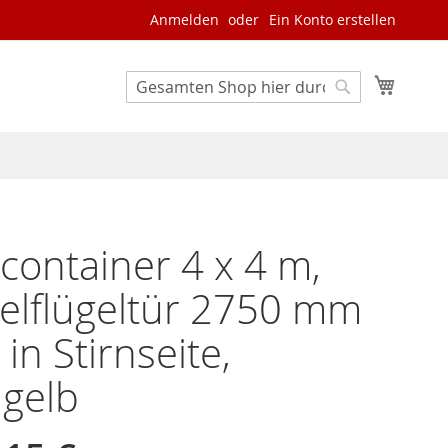
Anmelden
Ein Konto erstellen
Mein W
Search
Search
container 4 x 4 m,
elflügeltür 2750 mm
 in Stirnseite,
lgelb