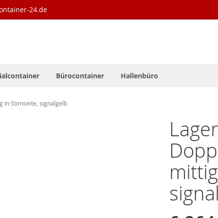
ontainer-24.de
ialcontainer
Bürocontainer
Hallenbüro
in Stirnseite, signalgelb
Lager
Dopp
mittig
signa