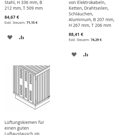
Stahl, H 336 mm, B
von Elektrokabeln,
212 mm, T 509 mm
Ketten, Drahtseilen,
Schläuchen,
84,67 €
Aluminium, B 207 mm,
71,15 €
H 267 mm, T 206 mm
88,41 €
ZUR
ZUR
74,29 €
WUNSCHLISTE
VERGLEICHSLISTE
ZUR
ZUR
HINZUFÜGEN
HINZUFÜGEN
WUNSCHLISTE
VERGLEICHSLISTE
HINZUFÜGEN
HINZUFÜGEN
Lüftungskiemen für
einen guten
Luftaustausch im