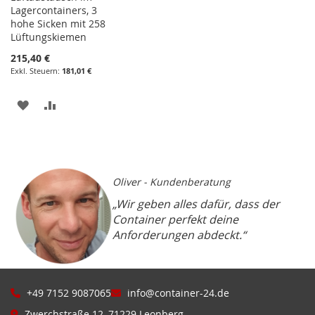
Lagercontainers, 3
hohe Sicken mit 258
Lüftungskiemen
215,40 €
181,01 €
ZUR
ZUR
WUNSCHLISTE
VERGLEICHSLISTE
HINZUFÜGEN
HINZUFÜGEN
Oliver - Kundenberatung
„Wir geben alles dafür, dass der
Container perfekt deine
Anforderungen abdeckt.“
+49 7152 9087065
info@container-24.de
Zwerchstraße 12, 71229 Leonberg